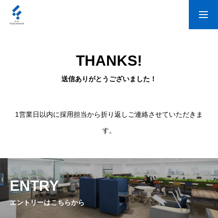
お問い合わせ
募集要項
THANKS!
WHAT WE DO
送信ありがとうございました！
WHO WE ARE
1営業日以内に採用担当から折り返しご連絡させていただきま
す。
THE REAL
FIT NEWS
ENTRY
RECRUIT
エントリーはこちらから